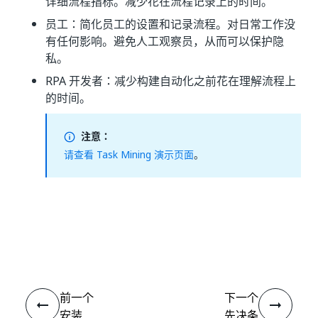
详细流程指标。减少花在流程记录上的时间。
员工：简化员工的设置和记录流程。对日常工作没
有任何影响。避免人工观察员，从而可以保护隐
私。
RPA 开发者：减少构建自动化之前花在理解流程上
的时间。
注意：
请查看 Task Mining 演示页面
。
是
否
thumb_up
thumb_down
前一个
下一个
安装
先决条