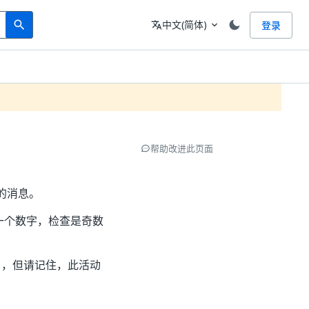
Search
语言
中文(简体)
登录
search
translate
expand_more
帮助改进此页面
的消息。
一个数字，检查是奇数
1），但请记住，此活动