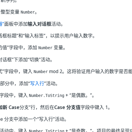
个新序列。
个整型变量
。
Number
器”
面板中添加
输入对话框
活动。
话框标题”和“输入标签”，以提示用户输入数字。
的值”字段中，添加
变量。
Number
对话框”下添加“切换”活动。
式”字段中，键入
mod 2。
这将验证用户输入的数字是否能被
Number
部分中，添加“
写入行
”活动。
”字段中，键入
+ “是偶数。”。
Number.ToString
加新 Case
分支”行，然后在
Case 分支值
字段中键入 1。
ase 分支中添加一个“写入行”活动。
”活动中，键入
+ “是奇数。”。
项目的最终呈现
Number.ToString