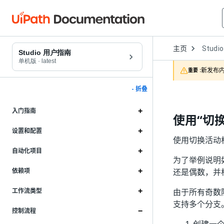
Open
主页
Studio
Dropd
Studio 用户指南
to
单机版
·
latest
choose
新发布内
重要 :
product
- 折叠
入门指南
使用“切
设置和配置
使用切换活动
自动化项目
为了举例说明
还是偶数，并
依赖项
由于所有奇数除
工作流类型
支持多个分支
控制流程