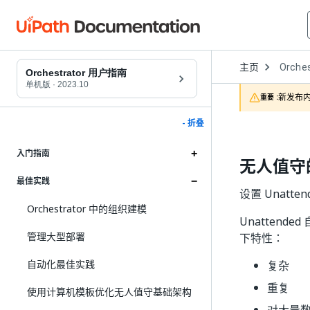
Open
主页
Orches
Dropd
Orchestrator 用户指南
to
单机版
·
2023.10
choose
新发布内
重要 :
product
- 折叠
入门指南
无人值守
最佳实践
设置 Unat
Orchestrator 中的组织建模
Unatten
管理大型部署
下特性：
自动化最佳实践
复杂
重复
使用计算机模板优化无人值守基础架构