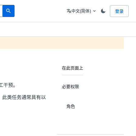
Search
语言
中文(简体)
登录
search
translate
expand_more
在此页面上
人工干预。
必要权限
程。此类任务通常具有以
角色