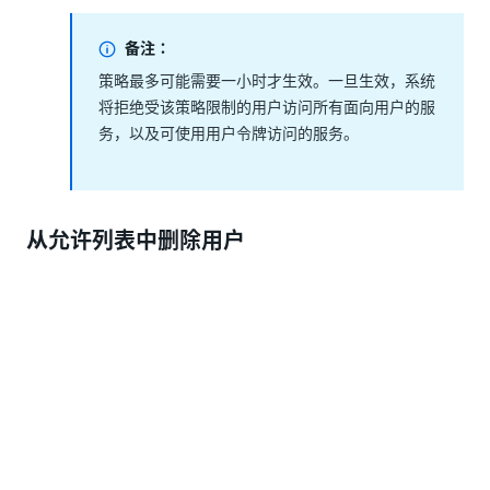
备注：
策略最多可能需要一小时才生效。一旦生效，系统
将拒绝受该策略限制的用户访问所有面向用户的服
务，以及可使用用户令牌访问的服务。
从允许列表中删除用户
只有在已启用
“仅限允许的成员”
策略时，才会考虑列入允
许列表的用户和组。
要从允许列表中删除成员，请执行以下步骤：
以组织管理员身份登录。
导航至
“管理”
页面，确保在左窗格顶部选择了组
织，然后选择
“安全性”
。
在
“访问限制”
选项卡上，选择
“仅限允许的成员”
。