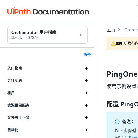
Open
主页
Orches
Dropd
Orchestrator 用户指南
to
单机版
·
2023.10
choose
新发布内
重要 :
product
- 折叠
入门指南
PingOn
最佳实践
使用示例设置过程为
租户
配置 Ping
资源目录服务
文件夹上下文
备注：
自动化
以下步骤对 
问官方
Pin