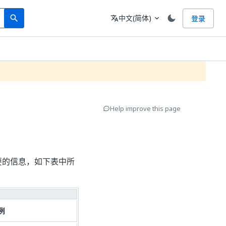
Search
语言
中文(简体)
登录
search
translate
expand_more
Help improve this page
必要的信息，如下表中所
例