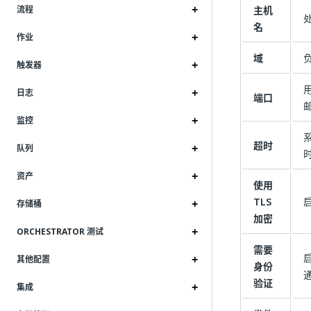
主机
流程
名
作业
域
触发器
日志
端口
监控
超时
队列
资产
使用
TLS
存储桶
加密
ORCHESTRATOR 测试
需要
其他配置
身份
验证
集成