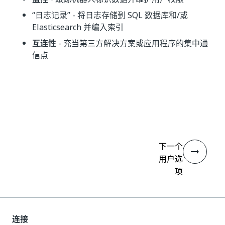
“日志记录”
- 将日志存储到 SQL 数据库和/或
Elasticsearch 并编入索引
互连性
- 充当第三方解决方案或应用程序的集中通
信点
是
否
thumb_up
thumb_down
下一个
用户选
项
连接