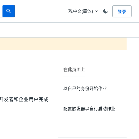
Search
语言
中文(简体)
登录
search
translate
expand_more
在此页面上
以自己的身份开始作业
民开发者和企业用户完成
配置触发器以自行启动作业