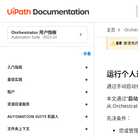
Open
主页
Orches
Dropd
Orchestrator 用户指南
to
Automation Suite
·
2023.10
choose
新发布内
重要 :
product
- 折叠
入门指南
运行个人
最佳实践
通过手动启动作
租户
本文通过“
启动
资源目录服务
从 Orches
AUTOMATION SUITE 机器人
先决条件：
文件夹上下文
您或管