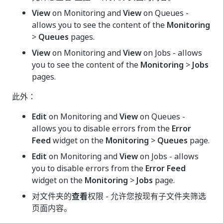
View
on Monitoring and
View
on Queues -
allows you to see the content of the
Monitoring
>
Queues
pages.
View
on Monitoring and
View
on Jobs - allows
you to see the content of the
Monitoring
>
Jobs
pages.
此外：
Edit
on Monitoring and
View
on Queues -
allows you to disable errors from the
Error
Feed
widget on the
Monitoring
>
Queues
page.
Edit
on Monitoring and
View
on Jobs - allows
you to disable errors from the
Error Feed
widget on the
Monitoring
>
Jobs
page.
对文件夹的
查看
权限 - 允许您按现有子文件夹筛选
页面内容。