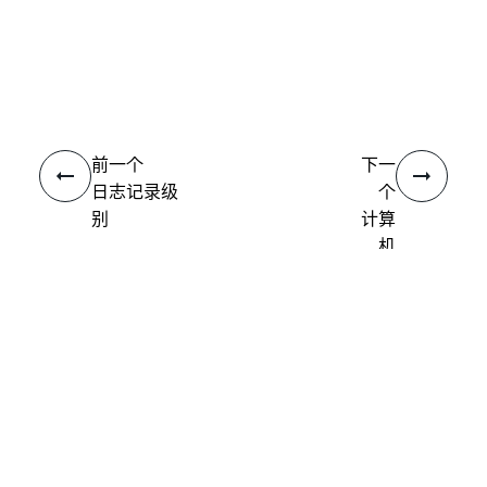
是
否
thumb_up
thumb_down
前一个
下一
日志记录级
个
别
计算
机
连接
需要帮助?
支持
想要了解详细内容？
UiPath Academy
有问题?
UiPath 论坛
保持更新