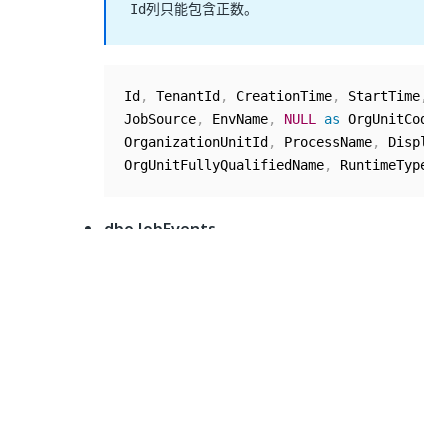
列只能包含正数。
Id
Id
,
 TenantId
,
 CreationTime
,
 StartTime
,
 E
JobSource
,
 EnvName
,
NULL
as
 OrgUnitCode
,
OrganizationUnitId
,
 ProcessName
,
 Display
OrgUnitFullyQualifiedName
,
 RuntimeType
,
dbo.JobEvents
Id
,
 TenantId
,
 ProcessVersion
,
 RobotName
,
HostMachineName
,
 JobId
,
 TimeStamp
,
 Actio
UserName
,
 RuntimeType
,
dbo.QueueItems