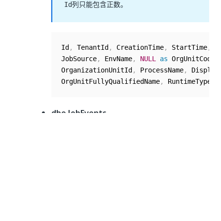
列只能包含正数。
Id
Id
,
 TenantId
,
 CreationTime
,
 StartTime
,
 E
JobSource
,
 EnvName
,
NULL
as
 OrgUnitCode
,
OrganizationUnitId
,
 ProcessName
,
 Display
OrgUnitFullyQualifiedName
,
 RuntimeType
,
dbo.JobEvents
Id
,
 TenantId
,
 ProcessVersion
,
 RobotName
,
HostMachineName
,
 JobId
,
 TimeStamp
,
 Actio
UserName
,
 RuntimeType
,
dbo.QueueItems