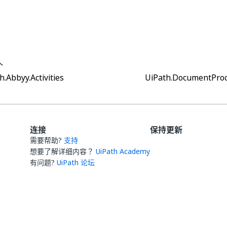
是
否
thumb_up
thumb_down
个
h.Abbyy.Activities
UiPath.DocumentProc
连接
保持更新
需要帮助?
支持
想要了解详细内容？
UiPath Academy
有问题?
UiPath 论坛