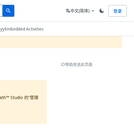
Search
语言
中文(简体)
登录
search
translate
expand_more
yyEmbedded.Activities
帮助改进此页面
Path™
Studio 的“管理