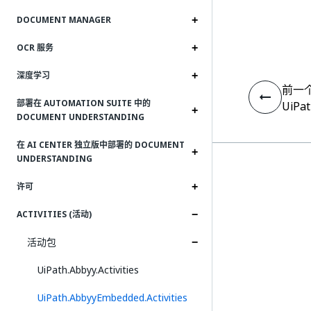
DOCUMENT MANAGER
OCR 服务
深度学习
前一
部署在 AUTOMATION SUITE 中的
UiPat
DOCUMENT UNDERSTANDING
在 AI CENTER 独立版中部署的 DOCUMENT
UNDERSTANDING
许可
ACTIVITIES (活动)
活动包
UiPath.Abbyy.Activities
UiPath.AbbyyEmbedded.Activities