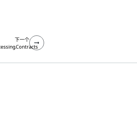
下一个
essing.Contracts