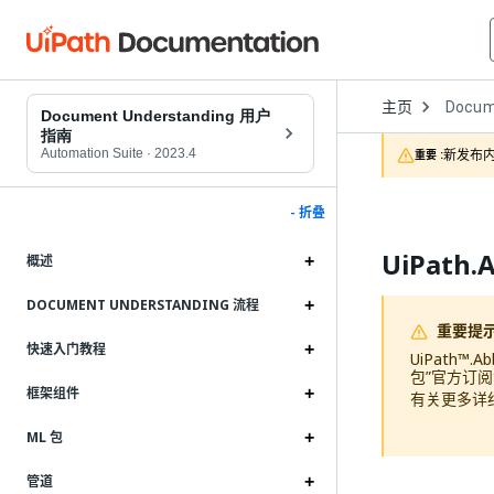
Open
主页
Docum
Dropd
Document Understanding 用户
to
指南
choose
Automation Suite
·
2023.4
新发布内
重要 :
product
- 折叠
UiPath.
概述
DOCUMENT UNDERSTANDING 流程
重要提
快速入门教程
UiPath™.
包”官方订
框架组件
有关更多详
ML 包
管道