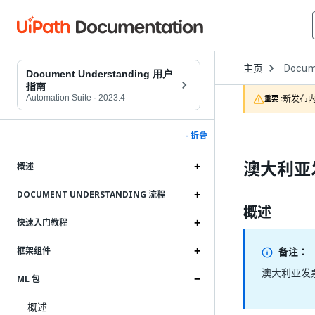
Open
主页
Docum
Dropd
Document Understanding 用户
to
指南
choose
Automation Suite
·
2023.4
新发布内
重要 :
product
- 折叠
澳大利亚
概述
DOCUMENT UNDERSTANDING 流程
概述
快速入门教程
备注：
框架组件
澳大利亚发票
ML 包
概述