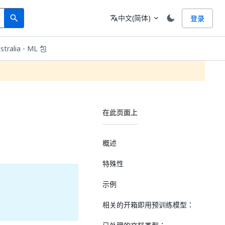
Search
语言
中文(简体)
登录
search
translate
expand_more
stralia - ML 包
在此页面上
概述
特殊性
示例
相关的开箱即用预训练模型：