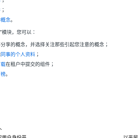
作
；
件
；
的概念
。
”模块，您可以：
事分享的概念，并选择关注那些引起您注意的概念；
他
同事的个人资料
；
下载
在租户中提交的组件；
行榜
。
是
否
thumb_up
thumb_down
个
权用户身份开
以平民