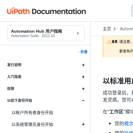
Open
主页
Autom
Dropd
Automation Hub 用户指南
to
Automation Suite
·
2022.10
choose
请注意，
重要 :
product
新发布内
- 折叠
发行说明
入门指南
以标准用
权限
成功登录后，
发灵感。您可
以如下身份开始
在“
工作区
”模
以帐户所有者身份开始
您的
概
以系统管理员身份开始