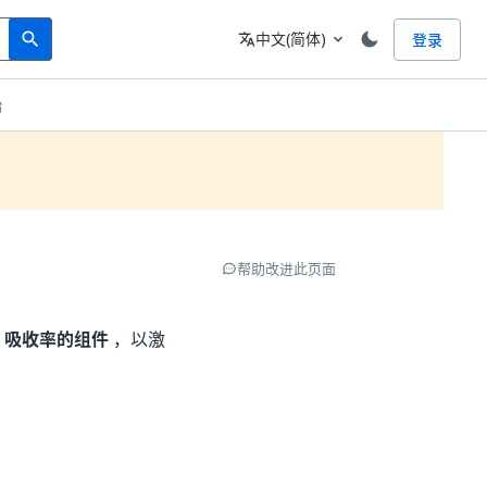
Search
语言
中文(简体)
登录
search
translate
expand_more
始
帮助改进此页面
A 吸收率的组件
，以激