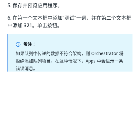
5. 保存并预览应用程序。
6. 在第一个文本框中添加“测试”一词，并在第二个文本框
中添加
321
。单击按钮。
备注：
如果队列中传递的数据不符合架构，则 Orchestrator 将
拒绝添加队列项目。在这种情况下，Apps 中会显示一条
错误消息。
例如，在
类型字段中发送
值时，可能会
integer
string
发生此错误。
程序结果
注意：
如果没有错误消息，则该过程有效。您可以在
Orchestrator 中查看队列。转到所用队列的事务下，并