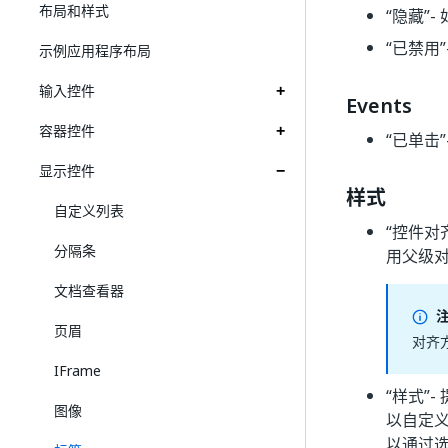
布局和样式
“隐藏”
-
“已禁用”
示例应用程序布局
输入控件
Events
容器控件
“已单击”
显示控件
样式
自定义列表
“控件对
分隔条
用父级
文档查看器
页眉
对齐
IFrame
“样式”
-
图像
以自定义
以通过选