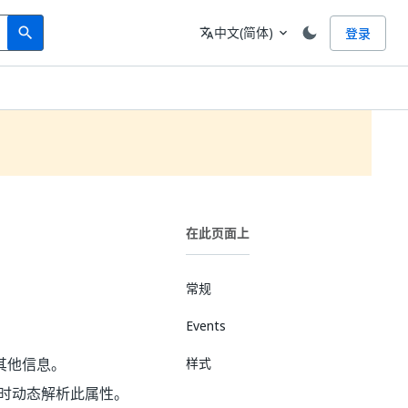
Search
语言
中文(简体)
登录
search
translate
expand_more
在此页面上
常规
Events
其他信息。
样式
行时动态解析此属性。