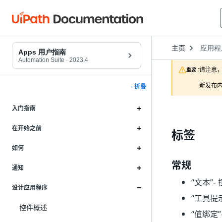
Open
主页
应用程
Dropd
Apps 用户指南
to
Automation Suite
·
2023.4
choose
请注意，
重要 :
product
新发布内
- 折叠
入门指南
在开始之前
标签
如何
常规
通知
“文本”
-
设计应用程序
“工具提
控件概述
“值绑定”