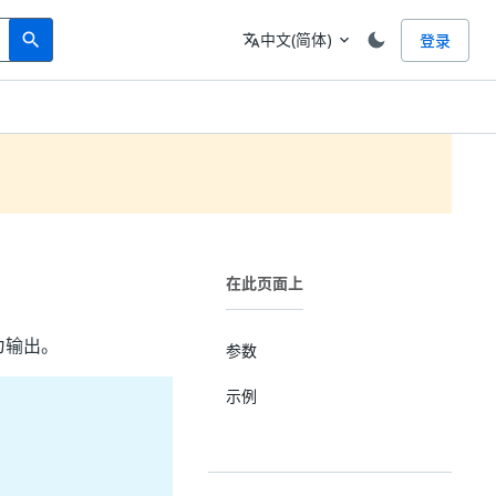
Search
语言
中文(简体)
登录
search
translate
expand_more
在此页面上
为输出。
参数
示例