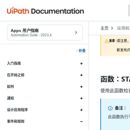
Open
主页
应用程
Dropd
Apps 用户指南
to
Automation Suite
·
2023.4
choose
请注意，
重要 :
product
新发布内
- 折叠
入门指南
在开始之前
函数：ST
如何
使用此函数检查
通知
备注：
设计应用程序
此函数执行
事件和规则