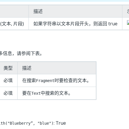
描述
h
(文本, 片段)
如果字符串以文本片段开头，则返回 true
多信息，请参阅下表。
类型
描述
必填
在搜索
时要检查的文本。
Fragment
必填
要在
中搜索的文本。
Text
: True
ith("Blueberry”, "blue")