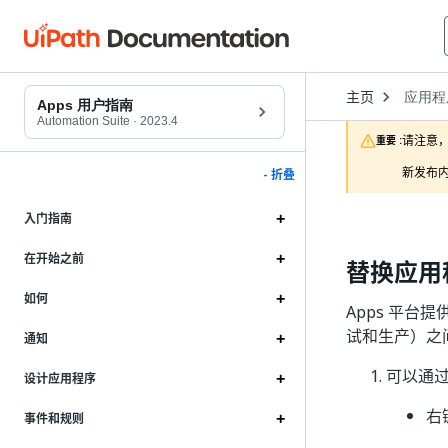
Open
主页
应用程
Dropd
Apps 用户指南
to
Automation Suite
·
2023.4
choose
请注意，
重要 :
product
新发布内
- 折叠
入门指南
在开始之前
替换应用
如何
Apps 平
试和生产）之
通知
可以通
设计应用程序
右
事件和规则