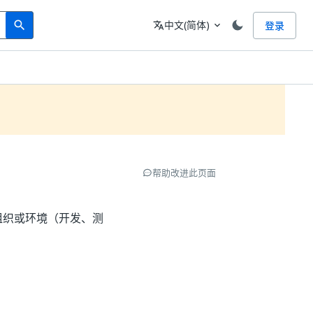
Search
语言
中文(简体)
登录
search
translate
expand_more
帮助改进此页面
组织或环境（开发、测