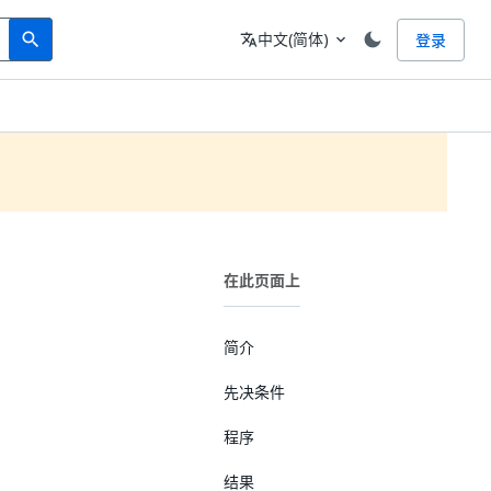
Search
语言
中文(简体)
登录
search
translate
expand_more
在此页面上
简介
先决条件
程序
结果