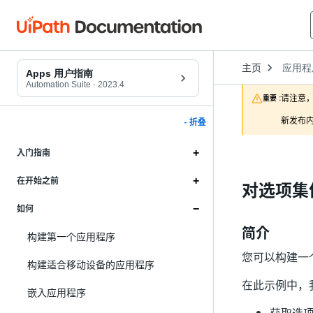
Open
主页
应用程
Dropd
Apps 用户指南
to
Automation Suite
·
2023.4
choose
请注意，
重要 :
product
新发布内
- 折叠
入门指南
在开始之前
对选项集
如何
简介
构建第一个应用程序
您可以构建一
构建适合移动设备的应用程序
在此示例中，
嵌入应用程序