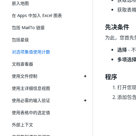
获取选
嵌入地图
获取表格
在 Apps 中加入 Excel 图表
先决条件
包括 MailTo 链接
为此，您首先
包括星级
选择
- 
对选项集值使用计数
多项选
文档查看器
程序
使用文件控制
打开您
使用主详细信息视图
添加包
使用必需的输入验证
使用表格中的选定值
外部上下文