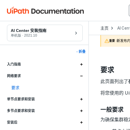
Open
主页
AI Cen
Dropd
AI Center 安装指南
to
单机版
·
2021.10
choose
新发布内
重要 :
product
- 折叠
入门指南
要求
网络要求
此页面列出了
要求
将您使用的 U
单节点要求和安装
一般要求
多节点要求和安装
为确保集群稳
安装后