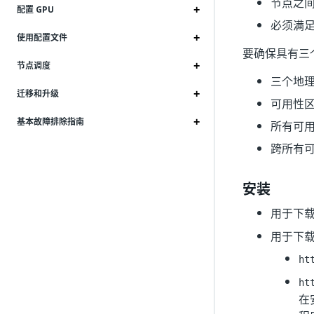
节点之间的
配置 GPU
必须满
使用配置文件
要确保具有三
节点调度
三个地
迁移和升级
可用性区域
基本故障排除指南
所有可用
跨所有
安装
用于下
用于下
ht
ht
在