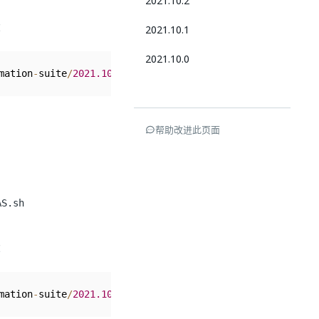
2021.10.2
：
2021.10.1
2021.10.0
mation
-
suite
/
2021.10
.6
/
installUiPathAS
.
sh
帮助改进此页面
AS.sh
：
mation
-
suite
/
2021.10
.5
/
installUiPathAS
.
sh