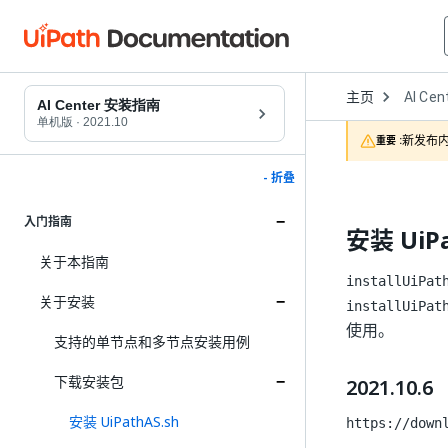
Open
主页
AI Cen
Dropd
AI Center 安装指南
to
单机版
·
2021.10
choose
新发布内
重要 :
product
- 折叠
入门指南
安装 UiPa
关于本指南
installUiPat
关于安装
installUiPat
使用。
支持的单节点和多节点安装用例
下载安装包
2021.10.6
安装 UiPathAS.sh
https://down