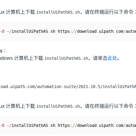
nux 计算机上下载
，请在终端运行以下命令
installUiPathAS.sh
-
O
~
/
installUiPathAS
.
sh https
:
/
/
download
.
uipath
.
com
/
auto
s
：
ndows 计算机上下载
，请单击
此处
。
installUiPathAS.sh
load.uipath.com/automation-suite/2021.10.5/installUiPath
nux 计算机上下载
，请在终端运行以下命令
installUiPathAS.sh
-
O
~
/
installUiPathAS
.
sh https
:
/
/
download
.
uipath
.
com
/
auto