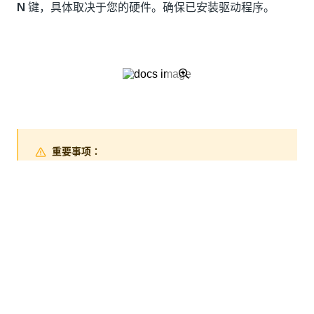
N
键，具体取决于您的硬件。确保已安装驱动程序。
重要事项：
仅支持 NVIDIA GPU，并且需要在安装 AI Fabric 之前安
装驱动程序。
根据您的系统，系统可能会要求您按几次 Y
键以完成安
装。
完成此步骤需要 15 到 25 分钟。完成后，您将在终端输
出中看到消息
“安装完成”
。