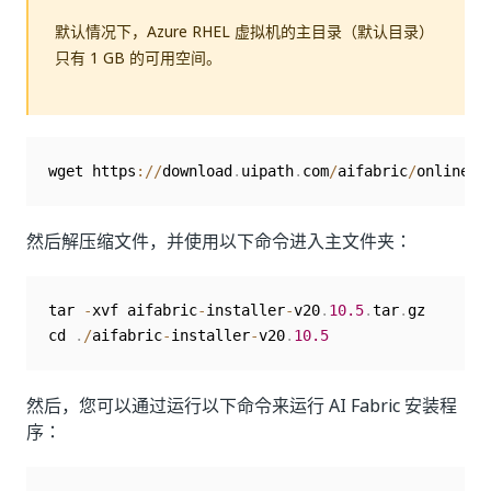
默认情况下，Azure RHEL 虚拟机的主目录（默认目录）
只有 1 GB 的可用空间。
wget https
:
/
/
download
.
uipath
.
com
/
aifabric
/
online
-
i
然后解压缩文件，并使用以下命令进入主文件夹：
tar 
-
xvf aifabric
-
installer
-
v20
.
10.5
.
tar
.
gz

cd 
.
/
aifabric
-
installer
-
v20
.
10.5
然后，您可以通过运行以下命令来运行 AI Fabric 安装程
序：