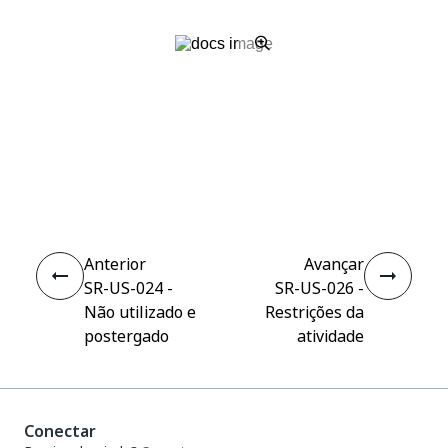
Sim
Não
thumb_up
thumb_down
Anterior
Avançar
SR-US-024 -
SR-US-026 -
Não utilizado e
Restrições da
postergado
atividade
Conectar