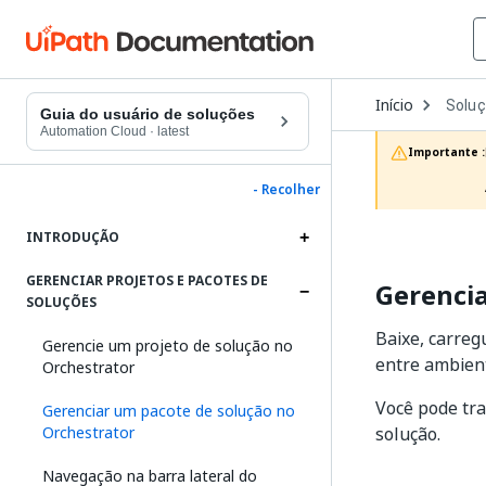
Open
Início
Solu
Dropd
Guia do usuário de soluções
to
Automation Cloud
·
latest
choos
Importante :
produc
- Recolher
INTRODUÇÃO
GERENCIAR PROJETOS E PACOTES DE
Gerencia
SOLUÇÕES
Baixe, carreg
Gerencie um projeto de solução no
entre ambien
Orchestrator
Você pode tr
Gerenciar um pacote de solução no
Orchestrator
solução.
Navegação na barra lateral do