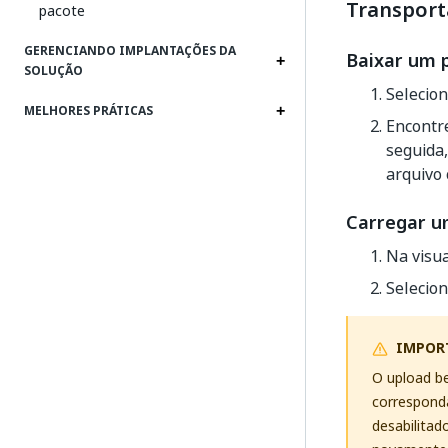
Transport
pacote
GERENCIANDO IMPLANTAÇÕES DA
Baixar um 
SOLUÇÃO
Selecion
MELHORES PRÁTICAS
Encontre
seguida
arquivo 
Carregar u
Na visu
Selecio
IMPOR
O upload b
corresponda
desabilitad