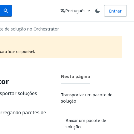
Search
Idioma
Português
Entrar
search
translate
expand_more
te de solução no Orchestrator
ra ficar disponível. 
Nesta página
tor
nsportar soluções
Transportar um pacote de
solução
arregando pacotes de
Baixar um pacote de
solução