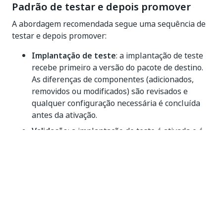
Padrão de testar e depois promover
A abordagem recomendada segue uma sequência de
testar e depois promover:
Implantação de teste
: a implantação de teste
recebe primeiro a versão do pacote de destino.
As diferenças de componentes (adicionados,
removidos ou modificados) são revisados e
qualquer configuração necessária é concluída
antes da ativação.
Validação
: a implantação de teste é ativada e é
verificado se a solução se comporta conforme o
esperado.
Implantação de produção
: a mesma versão do
pacote é aplicada à produção. Os problemas
identificados durante os testes já foram
resolvidos, então a atualização de produção
prossegue com menor risco.