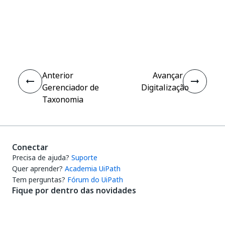
Sim
Não
thumb_up
thumb_down
Anterior
Avançar
Gerenciador de
Digitalização
Taxonomia
Conectar
Precisa de ajuda?
Suporte
Quer aprender?
Academia UiPath
Tem perguntas?
Fórum do UiPath
Fique por dentro das novidades