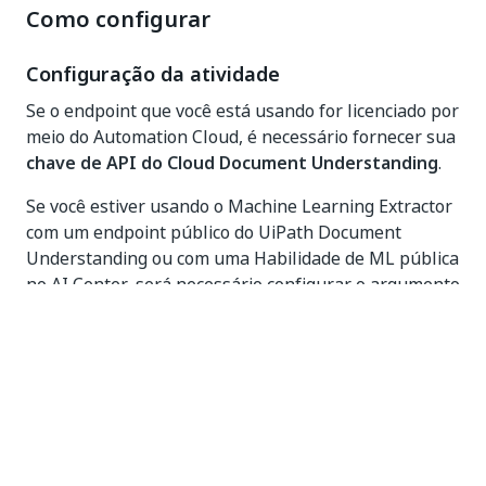
Como configurar
Configuração da atividade
Se o endpoint que você está usando for licenciado por
meio do Automation Cloud, é necessário fornecer sua
chave de API do Cloud Document Understanding
.
Se você estiver usando o Machine Learning Extractor
com um endpoint público do UiPath Document
Understanding ou com uma Habilidade de ML pública
no AI Center, será necessário configurar o argumento
Endpoint
da atividade com o URL correspondente.
Se você estiver usando o Machine Learning Extractor
com uma Habilidade de ML implantada, precisará
configurar o argumento
Habilidade de ML
da
atividade com a seleção correta da lista de
habilidades de ML hospedada no AI Center.