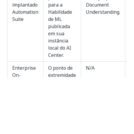
implantado
para a
Document
Automation
Habilidade
Understanding.
Suite
de ML
publicada
em sua
instância
local do AI
Center.
Enterprise
O ponto de
N/A
N
On-
extremidade
Premises
público
Air-gapped
para a
(offline)
Habilidade
implantado
de ML
Automation
publicada
Suite
em sua
instância
local do AI