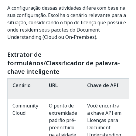
A configuração dessas atividades difere com base na
sua configuração. Escolha o cenário relevante para a
situação, considerando o tipo de licença que possui e
onde residem seus pacotes do Document
Understanding (Cloud ou On-Premises).
Extrator de
formulários/Classificador de palavra-
chave inteligente
Cenário
URL
Chave de API
L
Community
O ponto de
Você encontra
D
Cloud
extremidade
a chave API em
d
padrão pré-
Licenças para
m
preenchido
Document
p
na atividade.
Understanding.
M