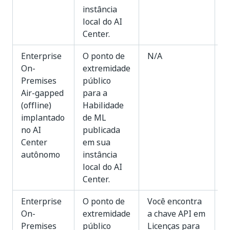
instância
local do AI
Center.
Enterprise
O ponto de
N/A
N
On-
extremidade
Premises
público
Air-gapped
para a
(offline)
Habilidade
implantado
de ML
no AI
publicada
Center
em sua
autônomo
instância
local do AI
Center.
Enterprise
O ponto de
Você encontra
N
On-
extremidade
a chave API em
Premises
público
Licenças para