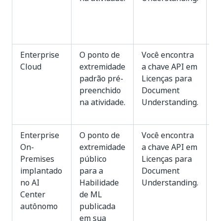
5
s
p
Enterprise
O ponto de
Você encontra
N
Cloud
extremidade
a chave API em
padrão pré-
Licenças para
preenchido
Document
na atividade.
Understanding.
Enterprise
O ponto de
Você encontra
N
On-
extremidade
a chave API em
Premises
público
Licenças para
implantado
para a
Document
no AI
Habilidade
Understanding.
Center
de ML
autônomo
publicada
em sua