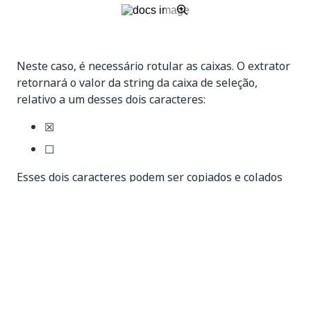
Neste caso, é necessário rotular as caixas. O extrator
retornará o valor da string da caixa de seleção,
relativo a um desses dois caracteres:
☒
☐
Esses dois caracteres podem ser copiados e colados
como qualquer outro, e podem ser usados em fluxos
de trabalho para verificar se uma caixa de seleção foi
retornada como
ou
. Além disso, o
checked
unchecked
framework
IntelligentOCR
sabe como reconhecê-los,
especialmente se um campo for definido como
:
Boolean
se o extrator retorna ☒, isso corresponde a
YES
;