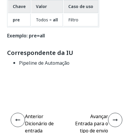
Chave
Valor
Caso de uso
pre
Todos =
all
Filtro
Exemplo: pre=all
Correspondente da IU
Pipeline de Automação
Sim
Não
thumb_up
thumb_down
Anterior
Avançar
Dicionário de
Entrada para o
entrada
tipo de envio