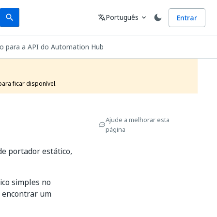
Search
Idioma
Português
Entrar
search
translate
expand_more
o para a API do Automation Hub
ra ficar disponível.
Ajude a melhorar esta
página
 portador estático,
ico simples no
u encontrar um