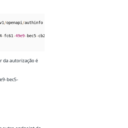
v1
/
openapi
/
authinfo

4
-
fc61
-
49e9
-
bec5
-
cb237efb4bda

r da autorização é
e9-bec5-