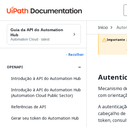
Open
Início
Auto
Dropd
Guia da API do Automation
to
Hub
choos
Automation Cloud
·
latest
Importante :
produc
- Recolher
OPENAPI
Autenti
Introdução à API do Automation Hub
Mecanismo de
Introdução à API do Automation Hub
com orientaçã
(Automation Cloud Public Sector)
A autenticaçã
Referências de API
cabeçalho de 
Gerar seu token do Automation Hub
token, consu