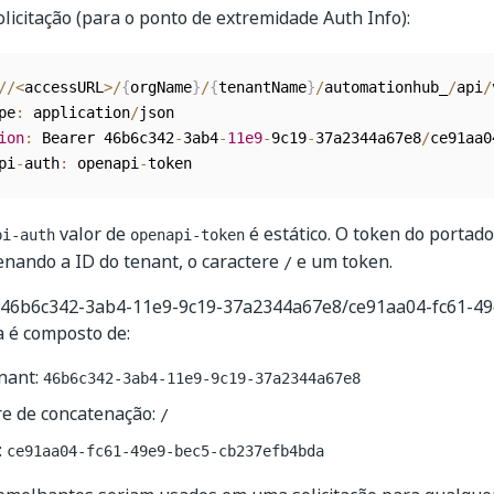
licitação (para o ponto de extremidade Auth Info):
/
/
<
accessURL
>
/
{
orgName
}
/
{
tenantName
}
/
automationhub_
/
api
/
pe
:
 application
/
ion
:
 Bearer 46b6c342
-
3ab4
-
11e9
-
9c19
-
37a2344a67e8
/
ce91aa0
pi
-
auth
:
 openapi
-
valor de
é estático. O token do portado
pi-auth
openapi-token
enando a ID do tenant, o caractere
e um token.
/
 46b6c342-3ab4-11e9-9c19-37a2344a67e8/ce91aa04-fc61-49
 é composto de:
enant:
46b6c342-3ab4-11e9-9c19-37a2344a67e8
re de concatenação:
/
:
ce91aa04-fc61-49e9-bec5-cb237efb4bda