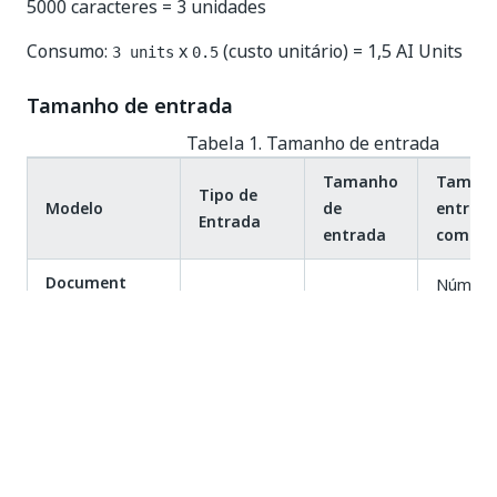
5000 caracteres = 3 unidades
Consumo:
x
(custo unitário) = 1,5 AI Units
3 units
0.5
Tamanho de entrada
Tabela 1. Tamanho de entrada
Tamanho
Tamanh
Tipo de
Modelo
de
entrad
Entrada
entrada
comput
Document
Número 
Understanding
Documento
1 página
no docu
TM
entrada
models
AI Computer
Imagem
1 imagem
Sempre 
Vision
1
Conjunto
Task Mining
conjunto
Sempre 