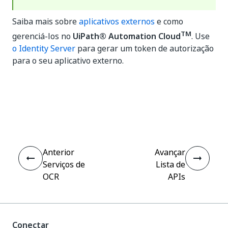
Saiba mais sobre
aplicativos externos
e como
TM
gerenciá-los no
UiPath® Automation Cloud
. Use
o Identity Server
para gerar um token de autorização
para o seu aplicativo externo.
Sim
Não
thumb_up
thumb_down
Anterior
Avançar
Serviços de
Lista de
OCR
APIs
Conectar