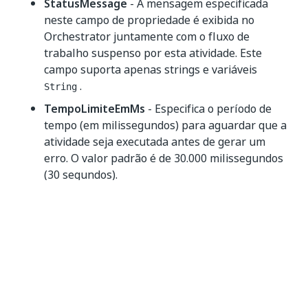
StatusMessage
- A mensagem especificada
neste campo de propriedade é exibida no
Orchestrator juntamente com o fluxo de
trabalho suspenso por esta atividade. Este
campo suporta apenas strings e variáveis
.
String
TempoLimiteEmMs
- Especifica o período de
tempo (em milissegundos) para aguardar que a
atividade seja executada antes de gerar um
erro. O valor padrão é de 30.000 milissegundos
(30 segundos).
Entrada
ObjetoDaTarefa(Saída)
A ação que você deseja suspender, armazenada
em uma variável
. Esta variável
FormTaskData
pode ser obtida de uma atividade
Criar tarefa
de formulário
. Este campo suporta apenas