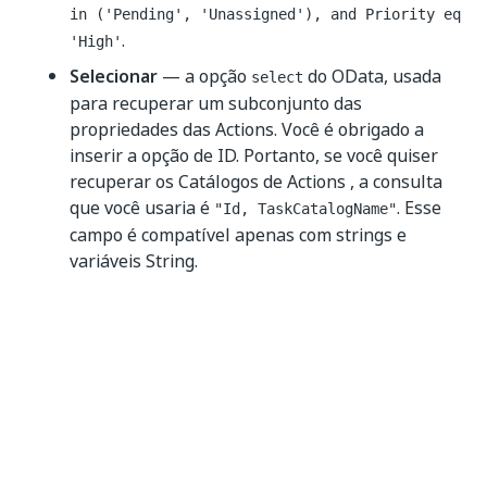
in ('Pending', 'Unassigned'), and Priority eq
.
'High'
Selecionar
— a opção
do OData, usada
select
para recuperar um subconjunto das
propriedades das Actions. Você é obrigado a
inserir a opção de ID. Portanto, se você quiser
recuperar os Catálogos de Actions , a consulta
que você usaria é
. Esse
"Id, TaskCatalogName"
campo é compatível apenas com strings e
variáveis String.
Objetos de Tarefa (Saída)
- A lista de objetos
de saída que correspondem aos critérios
definidos na atividade. A saída é retornada do
Orchestrator como um objeto
. Use este objeto para criar
List<FormTaskData>
um fluxo de trabalho de recuperação ou para
passá-lo como entrada para um processo
diferente.