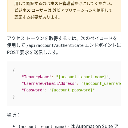
用して認証するのは
ホスト管理者
だけにしてください。
ビジネス ユーザーは
外部アプリケーションを使用して
認証する必要があります。
アクセス トークンを取得するには、次のペイロードを
使用して
エンドポイントに
/api/account/authenticate
POST 要求を送信します。
{
"TenancyName"
:
"{account_tenant_name}"
,
"UsernameOrEmailAddress"
:
"{account_username}"
"Password"
:
"{account_password}"
}
場所：
- は Automation Suite ア
{account_tenant_name}