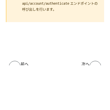
エンドポイントの
api/account/authenticate
呼び出しを行います。
いい
はい
thumb_up
thumb_down
え
前へ
次へ
外部アプリケー
はじめ
ション (OAuth)
に
接続
ヘルプ リソース
サポート