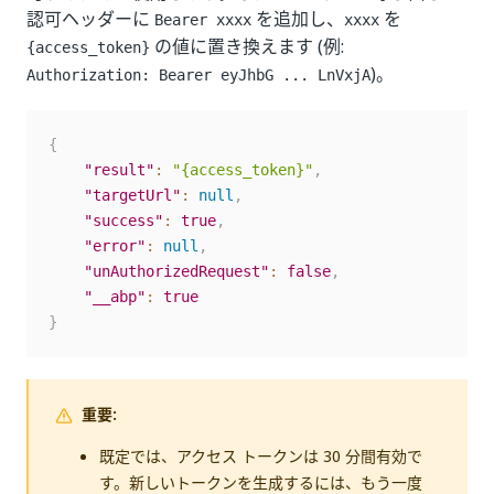
認可ヘッダーに
を追加し、
を
Bearer xxxx
xxxx
の値に置き換えます (例:
{access_token}
)。
Authorization: Bearer eyJhbG ... LnVxjA
{
"result"
:
"{access_token}"
,
"targetUrl"
:
null
,
"success"
:
true
,
"error"
:
null
,
"unAuthorizedRequest"
:
false
,
"__abp"
:
true
}
重要:
既定では、アクセス トークンは 30 分間有効で
す。新しいトークンを生成するには、もう一度