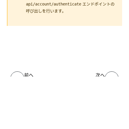
エンドポイントの
api/account/authenticate
呼び出しを行います。
いい
はい
thumb_up
thumb_down
え
前へ
次へ
外部アプリケー
はじめ
ション (OAuth)
に
接続
ヘルプ リソース
サポート