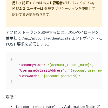
用して認証するのは
ホスト管理者
だけにしてください。
ビジネス ユーザーは
外部アプリケーションを使用して
認証する必要があります。
アクセス トークンを取得するには、次のペイロードを
使用して
エンドポイントに
/api/account/authenticate
POST 要求を送信します。
{
"TenancyName"
:
"{account_tenant_name}"
,
"UsernameOrEmailAddress"
:
"{account_username}"
"Password"
:
"{account_password}"
}
場所：
- は Automation Suite ア
{account_tenant_name}