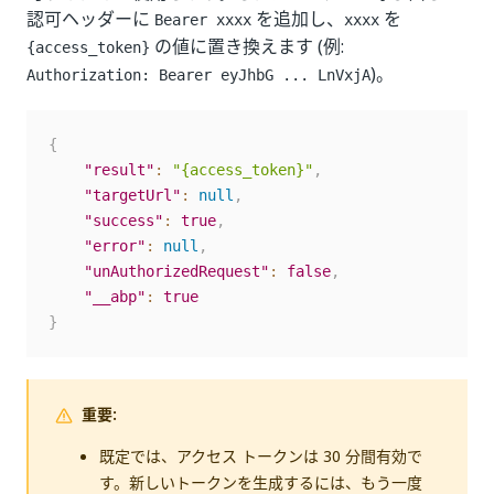
認可ヘッダーに
を追加し、
を
Bearer xxxx
xxxx
の値に置き換えます (例:
{access_token}
)。
Authorization: Bearer eyJhbG ... LnVxjA
{
"result"
:
"{access_token}"
,
"targetUrl"
:
null
,
"success"
:
true
,
"error"
:
null
,
"unAuthorizedRequest"
:
false
,
"__abp"
:
true
}
重要:
既定では、アクセス トークンは 30 分間有効で
す。新しいトークンを生成するには、もう一度