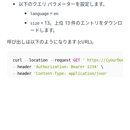
以下のクエリ パラメーターを設定します。
=
language
en
= 13。上位 13 件のエントリをダウンロ
size
ードします。
呼び出しは以下のようになります (cURL)。
curl 
--
location 
--
request 
GET
' https://{yourDomai
--
header 
'Authorization: Bearer 1234'
--
header 
'Content-Type: application/json'
いい
はい
thumb_up
thumb_down
え