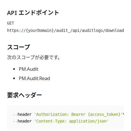
API エンドポイント
GET
https://{yourDomain}/audit_/api/auditlogs/download
スコープ
次のスコープが必要です。
PM.Audit
PM.Audit.Read
要求ヘッダー
--
header 
'Authorization: Bearer {access_token}'
--
header 
'Content-Type: application/json'