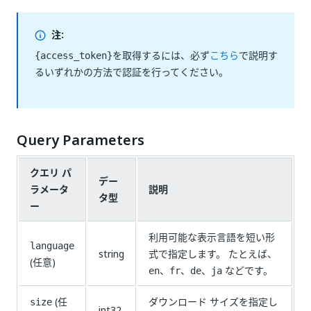
注:
を取得するには、必ず
こちら
で説明す
{access_token}
るいずれかの方法で認証を行ってください。
Query Parameters
クエリ パ
デー
ラメータ
説明
タ型
ー
利用可能な表示言語を短い形
language
string
式で指定します。 たとえば、
(任意)
、
、
、
などです。
en
fr
de
ja
(任
ダウンロード サイズを指定し
size
int32