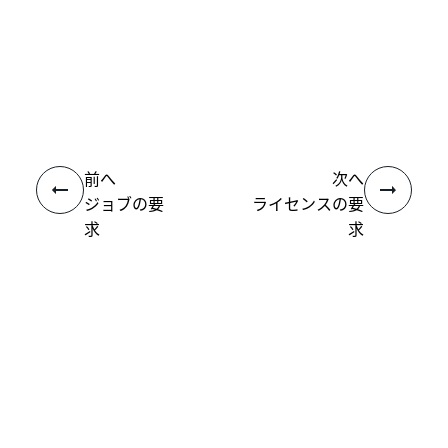
いい
はい
thumb_up
thumb_down
え
前へ
次へ
ジョブの要
ライセンスの要
求
求
接続
ヘルプ リソース
サポート
学習する
UiPath アカデミー
質問する
UiPath フォーラム
最新情報を取得