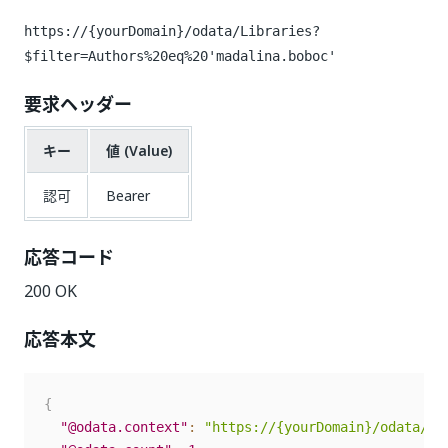
https://{yourDomain}/odata/Libraries?
$filter=Authors%20eq%20'madalina.boboc'
要求ヘッダー
キー
値 (Value)
認可
Bearer
応答コード
200 OK
応答本文
{
"@odata.context"
:
"https://{yourDomain}/odata/$m