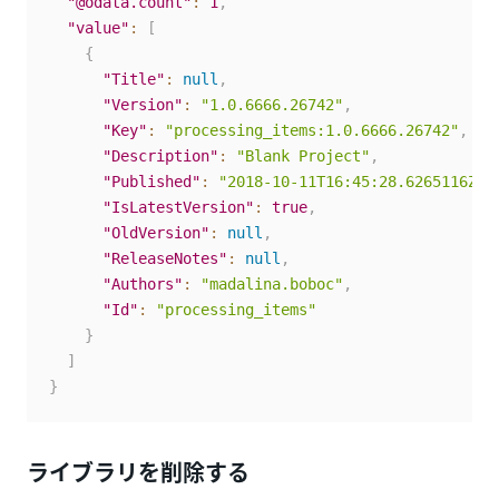
"@odata.count"
:
1
,
"value"
:
[
{
"Title"
:
null
,
"Version"
:
"1.0.6666.26742"
,
"Key"
:
"processing_items:1.0.6666.26742"
,
"Description"
:
"Blank Project"
,
"Published"
:
"2018-10-11T16:45:28.6265116Z"
,
"IsLatestVersion"
:
true
,
"OldVersion"
:
null
,
"ReleaseNotes"
:
null
,
"Authors"
:
"madalina.boboc"
,
"Id"
:
"processing_items"
}
]
}
ライブラリを削除する