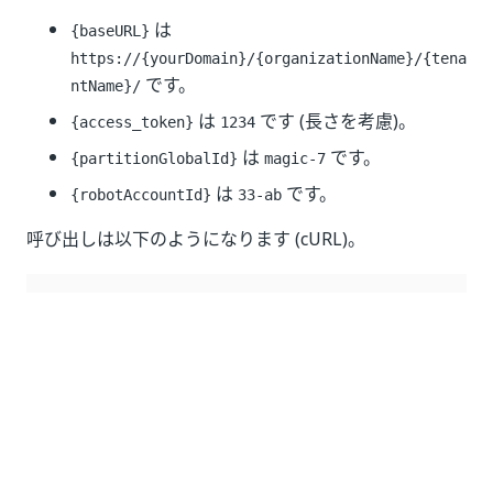
は
{baseURL}
https://{yourDomain}/{organizationName}/{tena
です。
ntName}/
は
です (長さを考慮)。
{access_token}
1234
は
です。
{partitionGlobalId}
magic-7
は
です。
{robotAccountId}
33-ab
呼び出しは以下のようになります (cURL)。
curl 
--
location 
--
request 
DELETE
'https://{yourDom
--
header 
'Authorization: Bearer 1234'
--
header 
'Content-Type: application/json'
いい
はい
thumb_up
thumb_down