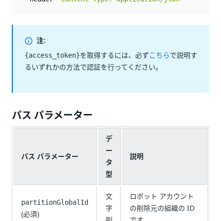
注:
を取得するには、必ず
こちら
で説明す
{access_token}
るいずれかの方法で認証を行ってください。
パス パラメーター
デ
ー
パス パラメーター
説明
タ
型
文
ロボット アカウント
partitionGlobalId
字
の削除元の組織の ID
(必須)
列
です。