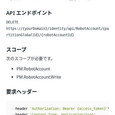
API エンドポイント
DELETE
https://{yourDomain}/identity/api/RobotAccount/{pa
rtitionGlobalId}/{robotAccountId}
スコープ
次のスコープが必要です。
PM.RobotAccount
PM.RobotAccount.Write
要求ヘッダー
--
header 
'Authorization: Bearer {access_token}'
--
header 
'Content-Type: application/json'