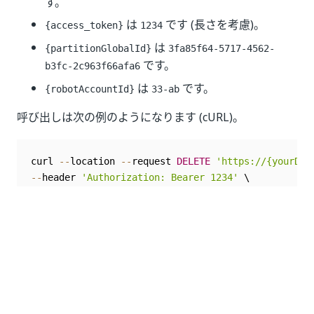
す。
は
です (長さを考慮)。
{access_token}
1234
は
{partitionGlobalId}
3fa85f64-5717-4562-
です。
b3fc-2c963f66afa6
は
です。
{robotAccountId}
33-ab
呼び出しは次の例のようになります (cURL)。
curl 
--
location 
--
request 
DELETE
'https://{yourDom
--
header 
'Authorization: Bearer 1234'
--
header 
'Content-Type: application/json'
いい
はい
thumb_up
thumb_down
え