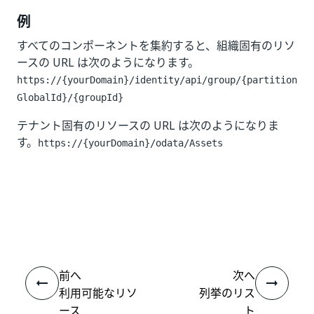
例
すべてのコンポーネントを集約すると、組織固有のリソ
ースの URL は次のようになります。
https://{yourDomain}/identity/api/group/{partition
GlobalId}​/{groupId}
テナント固有のリソースの URL は次のようになりま
す。
https://{yourDomain}/odata/Assets
いい
はい
thumb_up
thumb_down
え
前へ
次へ
利用可能なリソ
列挙のリス
ース
ト