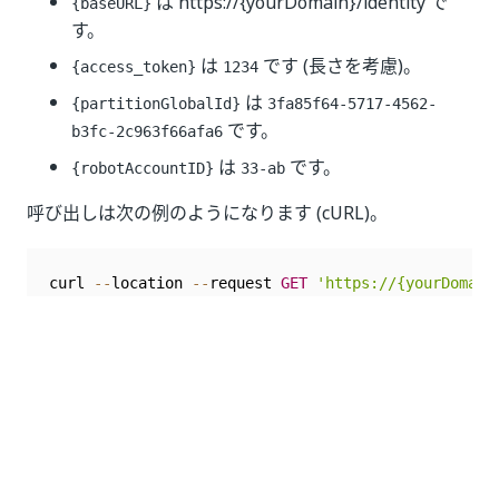
は https://{yourDomain}/identity で
{baseURL}
す。
は
です (長さを考慮)。
{access_token}
1234
は
{partitionGlobalId}
3fa85f64-5717-4562-
です。
b3fc-2c963f66afa6
は
です。
{robotAccountID}
33-ab
呼び出しは次の例のようになります (cURL)。
curl 
--
location 
--
request 
GET
'https://{yourDomain
--
header 
'Authorization: Bearer 1234'
--
header 
'Content-Type: application/json'
呼び出しが成功した場合、応答本文は次のようになりま
す。