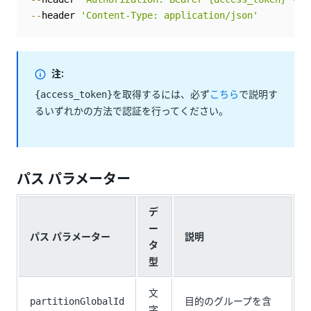
--
header 
'Content-Type: application/json'
注:
を取得するには、必ず
こちら
で説明す
{access_token}
るいずれかの方法で認証を行ってください。
パス パラメーター
デ
ー
パス パラメーター
説明
タ
型
文
目的のグループを含
partitionGlobalId
字