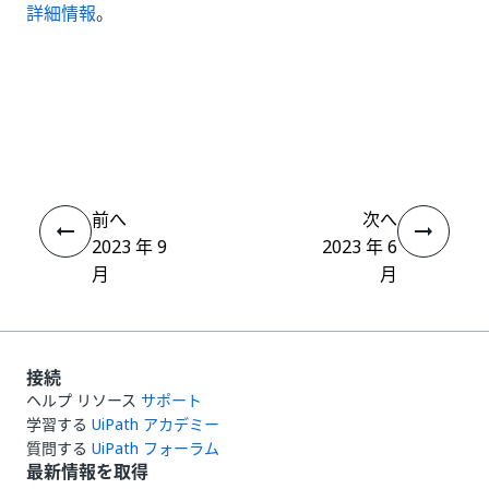
詳細情報
。
いい
はい
thumb_up
thumb_down
え
前へ
次へ
2023 年 9
2023 年 6
月
月
接続
ヘルプ リソース
サポート
学習する
UiPath アカデミー
質問する
UiPath フォーラム
最新情報を取得