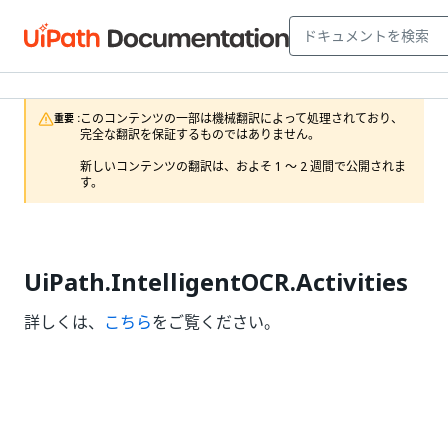
このコンテンツの一部は機械翻訳によって処理されており、
重要 :
完全な翻訳を保証するものではありません。

新しいコンテンツの翻訳は、およそ 1 ～ 2 週間で公開されま
す。
UiPath.IntelligentOCR.Activities
詳しくは、
こちら
をご覧ください。
はい
いいえ
thumb_up
thumb_down