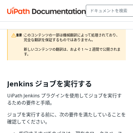
このコンテンツの一部は機械翻訳によって処理されており、
重要 :
完全な翻訳を保証するものではありません。

新しいコンテンツの翻訳は、およそ 1 ～ 2 週間で公開されま
す。
Jenkins ジョブを実行する
UiPath Jenkins プラグインを使用してジョブを実行す
るための要件と手順。
ジョブを実行する前に、次の要件を満たしていることを
確認してください。