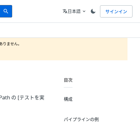
Search
言語
日本語
サインイン
search
translate
expand_more
りません。

目次
ath の [テストを実
構成
パイプラインの例