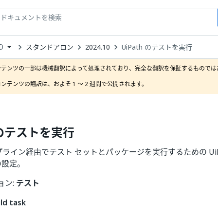
スタンドアロン
2024.10
UiPath のテストを実行
D
down
se
ンテンツの一部は機械翻訳によって処理されており、完全な翻訳を保証するものではあ
ct
ンテンツの翻訳は、およそ 1 ～ 2 週間で公開されます。
h のテストを実行
 パイプライン経由でテスト セットとパッケージを実行するための UiP
の設定。
ョン:
テスト
ld task