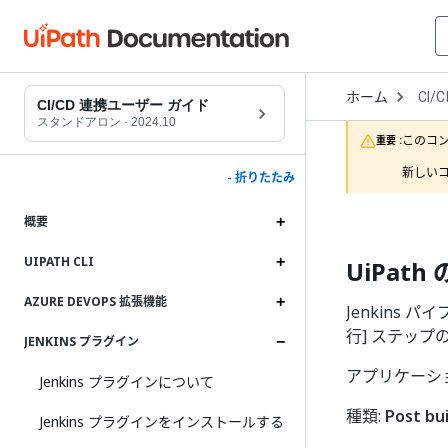
Open
ホーム
CI/C
Drop
CI/CD 連携ユーザー ガイド
to
スタンドアロン
·
2024.10
choo
このコ
重要 :
produ
新しいコ
- 折りたたみ
概要
UIPATH CLI
UiPat
AZURE DEVOPS 拡張機能
Jenkins
行] ステップ
JENKINS プラグイン
アプリケーシ
Jenkins プラグインについて
種類:
Post bui
Jenkins プラグインをインストールする