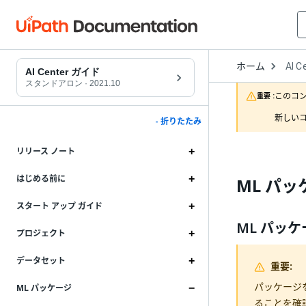
Open
ホーム
AI C
Drop
AI Center ガイド
to
スタンドアロン
·
2021.10
choo
このコ
重要 :
produ
新しいコ
- 折りたたみ
リリース ノート
はじめる前に
ML パ
スタート アップ ガイド
ML パッ
プロジェクト
データセット
重要:
パッケージ
ML パッケージ
ることを確