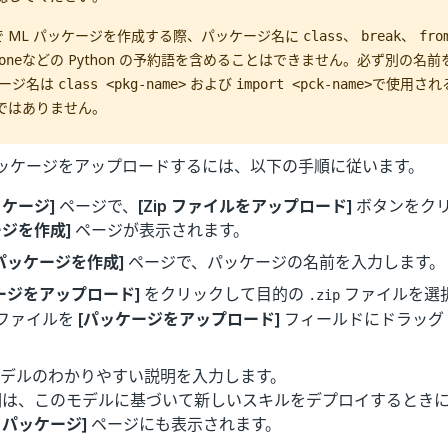
ter で ML パッケージを作成する際、パッケージ名に
、
、
class
break
fro
などの Python の予約語を含めることはできません。必ず別の名
one
ケージ名は
および
で使用され
class <pkg-name>
import <pck-name>
ではありません。
ッケージをアップロードするには、以下の手順に従います。
ッケージ]
ページで、
[Zip ファイルをアップロード]
ボタンをク
ジを作成]
ページが表示されます。
パッケージを作成]
ページで、パッケージの名前を入力します。
ージをアップロード]
をクリックして目的の
ファイルを選
.zip
ファイルを
[パッケージをアップロード]
フィールドにドラッグ 
 モデルのわかりやすい説明を入力します。
明は、このモデルに基づいて新しいスキルをデプロイするとき
L パッケージ]
ページにも表示されます。