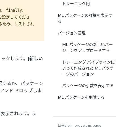
トレーニング用
、
、
m
finally
ML パッケージの詳細を表示す
前を設定してくださ
る
るため、リストされ
バージョン管理
ML パッケージの新しいバー
ジョンをアップロードする
リックします。
[新しい
トレーニング パイプラインに
よって作成された ML パッケ
ージのバージョン
択するか、パッケージ
パッケージの引数を表示する
アンド ドロップしま
ML パッケージを削除する
に表示されます。ま
Help improve this page