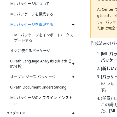
ML パッケージについて
AI Cen
ML パッケージを構築する
、
global
N
い。 パッ
ML パッケージを管理する
た例は完全
ML パッケージをインポート/エクス
ポートする
作成済みのパ
すぐに使えるパッケージ
[ML パ
パッケー
UiPath Language Analysis (UiPath 言
語分析)
[新しい
[パッケ
オープン ソース パッケージ
の
.zip
UiPath Document Understanding
す。
ML パッケージのオフライン インスト
(任意)
ール
この説
た、
[M
パイプライン