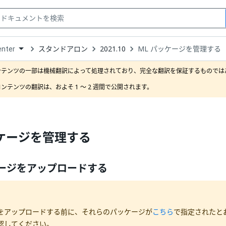
スタンドアロン
2021.10
ML パッケージを管理する
enter
down
se
ンテンツの一部は機械翻訳によって処理されており、完全な翻訳を保証するものではあ
ct
ンテンツの翻訳は、およそ 1 ～ 2 週間で公開されます。
ッケージを管理する
ケージをアップロードする
をアップロードする前に、それらのパッケージが
こちら
で指定されたと
認してください。