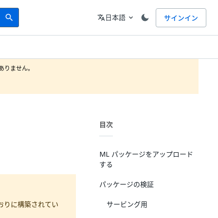
Search
言語
日本語
サインイン
search
translate
expand_more
りません。

目次
ML パッケージをアップロード
する
パッケージの検証
おりに構築されてい
サービング用