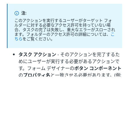
注:
このアクションを実行するユーザーがターゲット フォ
ルダーに対する必要なアクセス許可を持っていない場
合、タスクの完了は失敗し、重大なエラーがスローされ
ます。フォルダーのアクセス許可の詳細については、
こ
ちら
をご覧ください。
タスク アクション
- そのアクションを完了するた
めにユーザーが実行する必要があるアクションで
す。フォーム デザイナーの
ボタン コンポーネント
の
プロパティ名
と一致させる必要があります。(例:
)。このフィールドは文字列の値のみをサ
"submit"
ポートします。
タスク データ
- JSON 形式のユーザー入力です。
はフォーム内の
プロパティ名
であり、
は
key
value
ユーザー入力です。
タスク ID
- 実行するアクションの ID です。この
フィールドでは整数の値のみがサポートされてい