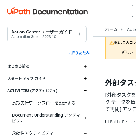
Open
ホーム
Acti
Drop
Action Center ユーザー ガイド
to
Automation Suite
·
2023.10
choo
このコ
重要 :
produ
新しいコ
- 折りたたみ
はじめる前に
スタート アップ ガイド
外部タス
ACTIVITIES (アクティビティ)
[外部タスク
ク データを構
長期実行ワークフローを設計する
て再開] ア
Document Understanding アクティ
ビティ
UiPath.Persi
永続性アクティビティ