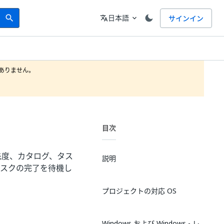
Search
言語
日本語
サインイン
search
translate
expand_more
りません。

目次
先度、カタログ、タス
説明
部タスクの完了を待機し
プロジェクトの対応 OS
Windows および Windows - レ